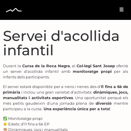
Servei d'acollida
infantil
Durant la
Cursa de la Roca Negra
, el
Col·legi Sant Josep
oferirà
un servei d’acollida infantil amb
monitoratge propi
per als
infants dels participants.
El servei estarà disponible per a nens i nenes des d’
I1 fins a 6è de
primària
i inclou una gran varietat d’activitats:
dinàmiques, jocs,
manualitats i activitats esportives
. Una oportunitat perquè els
més petits gaudeixin d’una jornada plena de
diversió
mentre
participeu a la cursa.
Una experiència única per a tots!
Monitoratge propi
Edats: d’I1 fins a 6è EP
Dinàmiques, jocs i manualitats